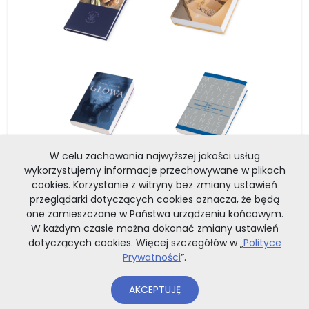
W celu zachowania najwyższej jakości usług
wykorzystujemy informacje przechowywane w plikach
DOWIEDZ SIĘ WIĘCEJ
cookies. Korzystanie z witryny bez zmiany ustawień
przeglądarki dotyczących cookies oznacza, że będą
one zamieszczane w Państwa urządzeniu końcowym.
W każdym czasie można dokonać zmiany ustawień
dotyczących cookies. Więcej szczegółów w „
Polityce
Prywatności
”.
GADŻETY
Torba papierowa „200 lat”, lakier,
AKCEPTUJĘ
38×35 cm (PL+EN)