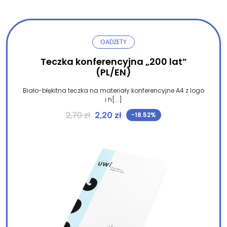
GADŻETY
Teczka konferencyjna „200 lat”
(PL/EN)
Biało-błękitna teczka na materiały konferencyjne A4 z logo
i h[...]
Pierwotna cena wynosiła: 2,70 z
Aktualna cena wynosi: 2,2
2,70
zł
2,20
zł
-18.52%