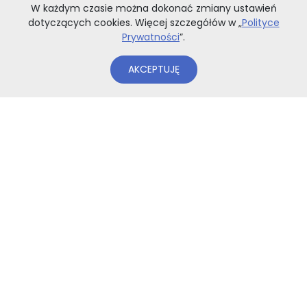
W każdym czasie można dokonać zmiany ustawień
Menu
dotyczących cookies. Więcej szczegółów w „
Polityce
Prywatności
”.
AKCEPTUJĘ
Odzież
Dodatki
Gadżety
Publikacje o UW
Wszystkie produkty