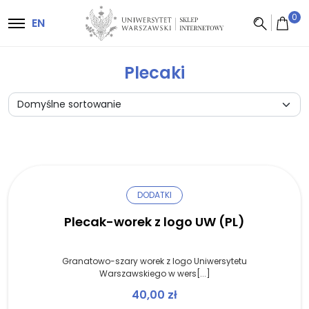
Główna nawigacja
0
EN
Plecaki
DODATKI
Plecak-worek z logo UW (PL)
Granatowo-szary worek z logo Uniwersytetu
Warszawskiego w wers[...]
40,00
zł