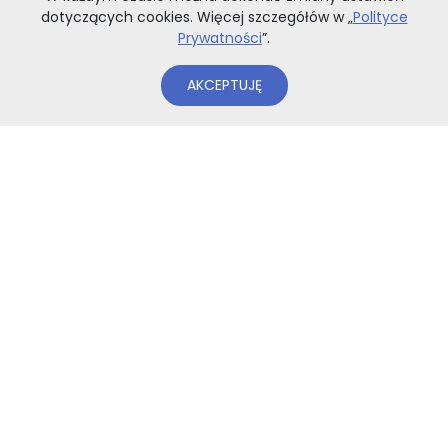
dotyczących cookies. Więcej szczegółów w „
Polityce
Prywatności
”.
AKCEPTUJĘ
Logowanie, rejestracja
Dostawa, odbiór osobisty
Sposoby płatności
Wymiana, zwrot, reklamacje
Kontakt
Ważne informacje
Tabela rozmiarów