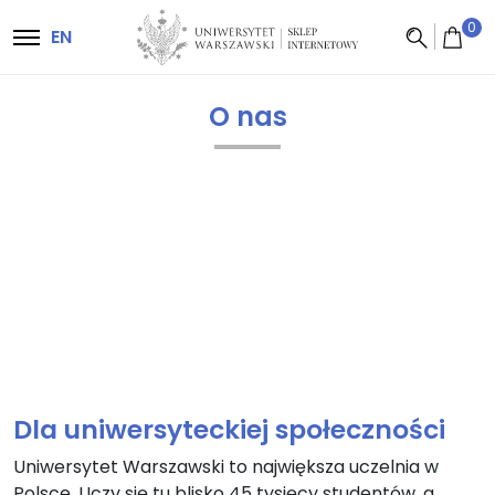
Główna nawigacja
0
EN
O nas
Dla uniwersyteckiej społeczności
Uniwersytet Warszawski to największa uczelnia w
Polsce. Uczy się tu blisko 45 tysięcy studentów, a