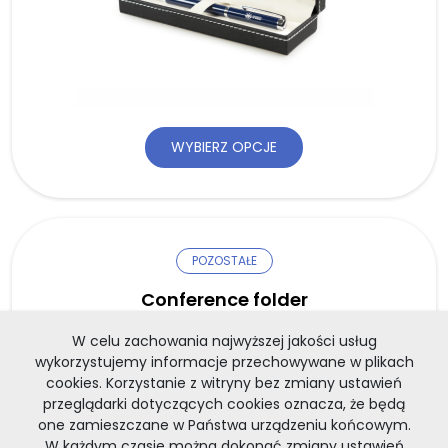
WYBIERZ OPCJE
POZOSTAŁE
Conference folder
W celu zachowania najwyższej jakości usług
Folded A4 conference folder. Colourful photos of historical
wykorzystujemy informacje przechowywane w plikach
bu[...]
cookies. Korzystanie z witryny bez zmiany ustawień
2,70
zł
przeglądarki dotyczących cookies oznacza, że będą
one zamieszczane w Państwa urządzeniu końcowym.
W każdym czasie można dokonać zmiany ustawień